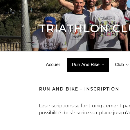
Aller
au
contenu
principal
TRIATHLON CL
Accueil
Run And Bike
Club
RUN AND BIKE – INSCRIPTION
Les inscriptions se font uniquement pa
possibilité de s’inscrire sur place jusq