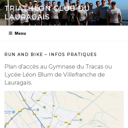
Aller
TRIATHLON CLUB DU
au
LAURAGAIS
contenu
principal
Menu
RUN AND BIKE – INFOS PRATIQUES
Plan d’accès au Gymnase du Tracas ou
Lycée Léon Blum de Villefranche de
Lauragais.